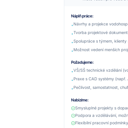
Náplň práce:
Návrhy a projekce vodohosp
•
Tvorba projektové dokument
•
Spolupráce s týmem, klienty
•
Možnost vedení menších pro
•
Požadujeme:
VŠ/SŠ technické vzdělání (vod
•
Praxe s CAD systémy (např.
•
Pečlivost, samostatnost, chuť
•
Nabízíme:
Smysluplné projekty s dop
Podpora a vzdělávání, možn
Flexibilní pracovní podmínky