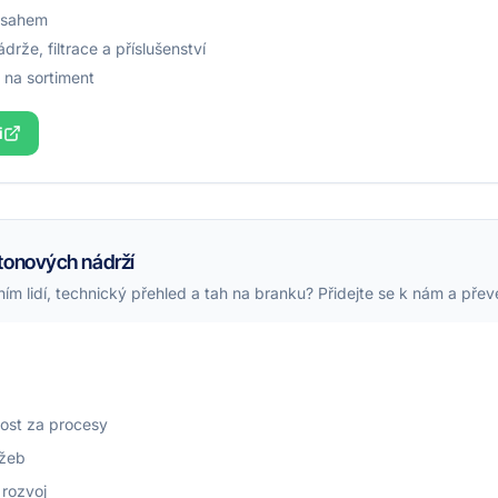
řesahem
že, filtrace a příslušenství
y na sortiment
i
tonových nádrží
ím lidí, technický přehled a tah na branku? Přidejte se k nám a pře
ost za procesy
užeb
 rozvoj