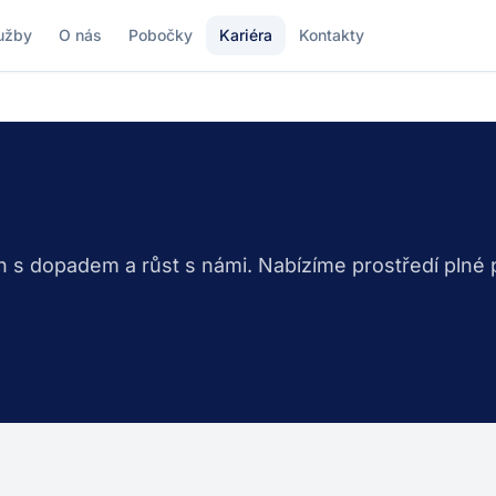
užby
O nás
Pobočky
Kariéra
Kontakty
ch s dopadem a růst s námi. Nabízíme prostředí plné