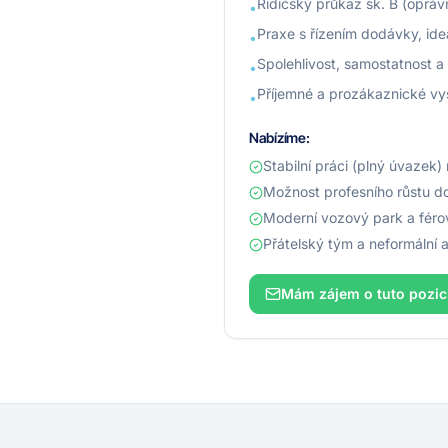
Řidičský průkaz sk. B (opráv
•
Praxe s řízením dodávky, ide
•
Spolehlivost, samostatnost a 
•
Příjemné a prozákaznické vy
•
Nabízíme:
Stabilní práci (plný úvazek)
Možnost profesního růstu do
Moderní vozový park a féro
Přátelský tým a neformální a
Mám zájem o tuto pozic