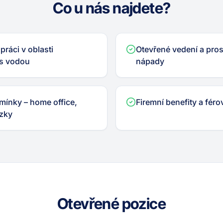
Co u nás najdete?
ráci v oblasti
Otevřené vedení a prost
s vodou
nápady
dmínky – home office,
Firemní benefity a fér
zky
Otevřené pozice