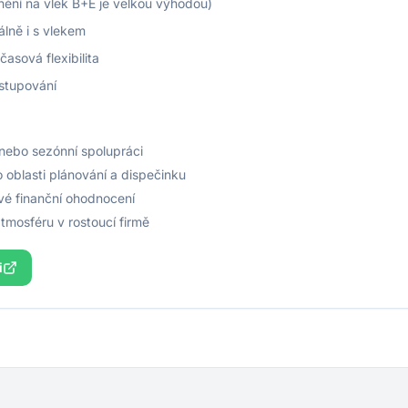
nění na vlek B+E je velkou výhodou)
álně i s vlekem
časová flexibilita
stupování
 nebo sezónní spolupráci
 oblasti plánování a dispečinku
vé finanční ohodnocení
tmosféru v rostoucí firmě
i