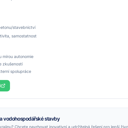
betonu/stavebnictví
tivita, samostatnost
u mírou autonomie
 zkušeností
xterní spolupráce
i
né a vodohospodářské stavby
ajinu? Chcete navrhovat inovativní a udržitelná řešení pro lepší živo