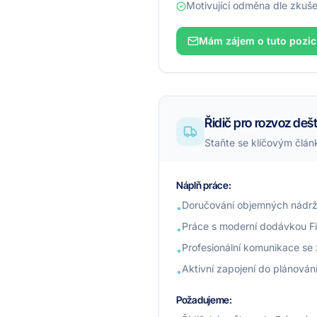
Motivující odměna dle zkuše
Mám zájem o tuto pozic
Řidič pro rozvoz deš
Staňte se klíčovým člán
Náplň práce:
Doručování objemných nádrží 
•
Práce s moderní dodávkou Fi
•
Profesionální komunikace se 
•
Aktivní zapojení do plánování
•
Požadujeme: