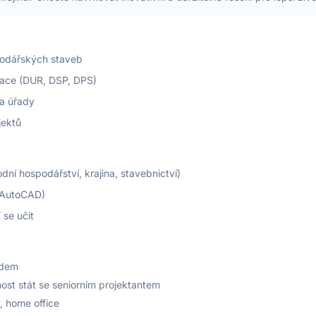
odářských staveb
ace (DUR, DSP, DPS)
 a úřady
jektů
ní hospodářství, krajina, stavebnictví)
 AutoCAD)
 se učit
adem
ost stát se seniorním projektantem
, home office