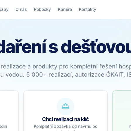
užby
O nás
Pobočky
Kariéra
Kontakty
aření s dešťovo
 realizace a produkty pro kompletní řešení hos
u vodou. 5 000+ realizací, autorizace ČKAIT, I
Chci realizaci na klíč
odní
Kompletní dodávka od návrhu po