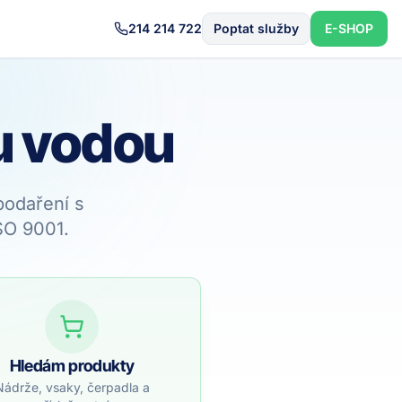
214 214 722
Poptat služby
E-SHOP
u vodou
podaření s
SO 9001.
Hledám produkty
Nádrže, vsaky, čerpadla a