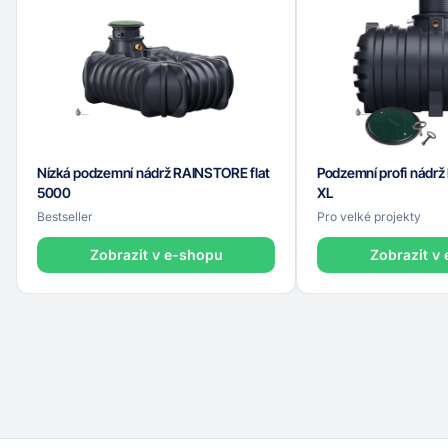
Nízká podzemní nádrž RAINSTORE flat
Podzemní profi nádrž
5000
XL
Bestseller
Pro velké projekty
Zobrazit v e-shopu
Zobrazit v