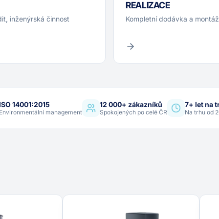
REALIZACE
dit, inženýrská činnost
Kompletní dodávka a montáž 
ISO 14001:2015
12 000+ zákazníků
7+ let na 
Environmentální management
Spokojených po celé ČR
Na trhu od 