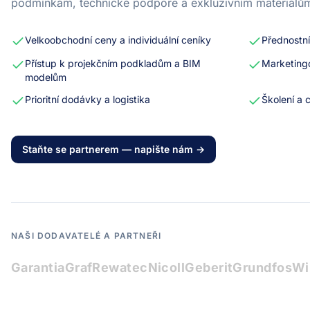
podmínkám, technické podpoře a exkluzivním materiálů
Velkoobchodní ceny a individuální ceníky
Přednostn
Přístup k projekčním podkladům a BIM
Marketing
modelům
Prioritní dodávky a logistika
Školení a c
Staňte se partnerem — napište nám →
NAŠI DODAVATELÉ A PARTNEŘI
Garantia
Graf
Rewatec
Nicoll
Geberit
Grundfos
Wi