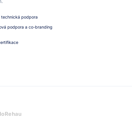
m.
í technická podpora
ová podpora a co-branding
ertifikace
lo
Rehau