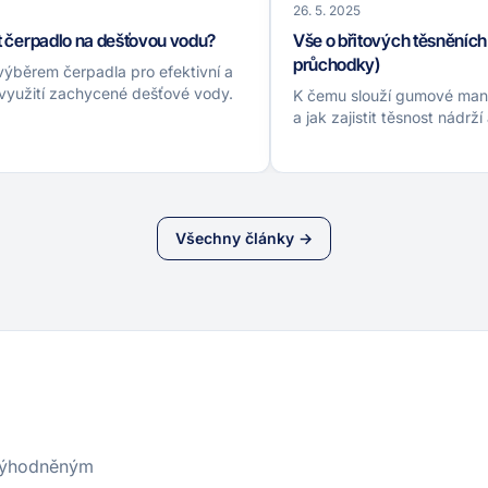
26. 5. 2025
t čerpadlo na dešťovou vodu?
Vše o břitových těsněních
průchodky)
ýběrem čerpadla pro efektivní a
 využití zachycené dešťové vody.
K čemu slouží gumové man
a jak zajistit těsnost nádrží
Všechny články →
zvýhodněným