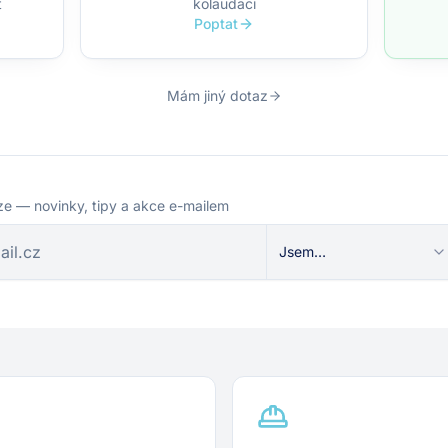
t
kolaudaci
Poptat
Mám jiný dotaz
ze — novinky, tipy a akce e-mailem
Jsem…